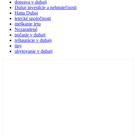
doprava v dubaji
Dubaj investície a nehnuteľnosti
Hatta Dubaj
letecké spoločnosti
meškanie letu
Nezaradené
počasie v dubaji
reštaurácie v dubaji
tipy
ubytovanie v dubaji