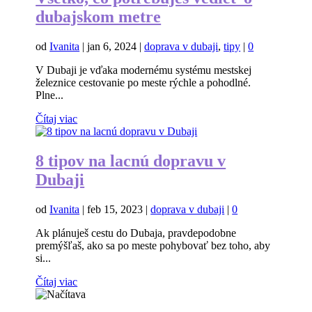
dubajskom metre
od
Ivanita
|
jan 6, 2024
|
doprava v dubaji
,
tipy
|
0
V Dubaji je vďaka modernému systému mestskej
železnice cestovanie po meste rýchle a pohodlné.
Plne...
Čítaj viac
8 tipov na lacnú dopravu v
Dubaji
od
Ivanita
|
feb 15, 2023
|
doprava v dubaji
|
0
Ak plánuješ cestu do Dubaja, pravdepodobne
premýšľaš, ako sa po meste pohybovať bez toho, aby
si...
Čítaj viac