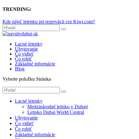
TRENDING:
Kde nájsť letenku pri rezervácii cez Kiwi.com?
Lacné letenky
Ubytovanie
Čo vidieť
Čo robiť
Základné informácie
Blog
Vyberte položku Stránka
Lacné letenky
Medzinárodné letisko v Dubaji
Letisko Dubai World Central
Ubytovanie
Čo vidieť
Čo robiť
Základné informácie