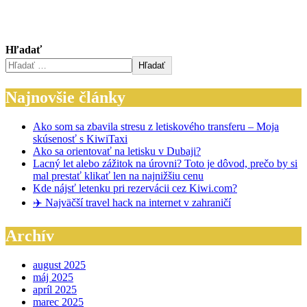
Hľadať
Hľadať
Najnovšie články
Ako som sa zbavila stresu z letiskového transferu – Moja
skúsenosť s KiwiTaxi
Ako sa orientovať na letisku v Dubaji?
Lacný let alebo zážitok na úrovni? Toto je dôvod, prečo by si
mal prestať klikať len na najnižšiu cenu
Kde nájsť letenku pri rezervácii cez Kiwi.com?
✈️ Najväčší travel hack na internet v zahraničí
Archív
august 2025
máj 2025
apríl 2025
marec 2025