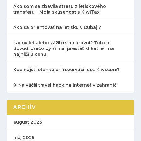
Ako som sa zbavila stresu z letiskového
transferu – Moja skúsenosť s KiwiTaxi
Ako sa orientovať na letisku v Dubaji?
Lacný let alebo zážitok na úrovni? Toto je
dôvod, prečo by si mal prestať klikať len na
najnižšiu cenu
Kde nájsť letenku pri rezervácii cez Kiwi.com?
✈️ Najväčší travel hack na internet v zahraničí
ARCHÍV
august 2025
máj 2025