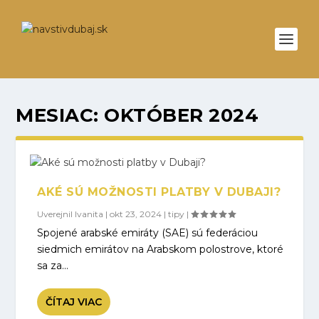
MESIAC:
OKTÓBER 2024
AKÉ SÚ MOŽNOSTI PLATBY V DUBAJI?
Uverejnil
Ivanita
|
okt 23, 2024
|
tipy
|
Spojené arabské emiráty (SAE) sú federáciou
siedmich emirátov na Arabskom polostrove, ktoré
sa za...
ČÍTAJ VIAC