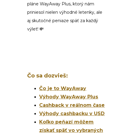
pláne WayAway Plus, ktorý nám
priniesol nielen výhodné letenky, ale
aj skutočné peniaze späť za každý
výlet! 💸
Čo sa dozvieš:
Čo je to WayAway
Výhody WayAway Plus
Cashback v reálnom čase
Výhody cashbacku v USD
Koľko peňazí môžem
získať späť vo vybraných