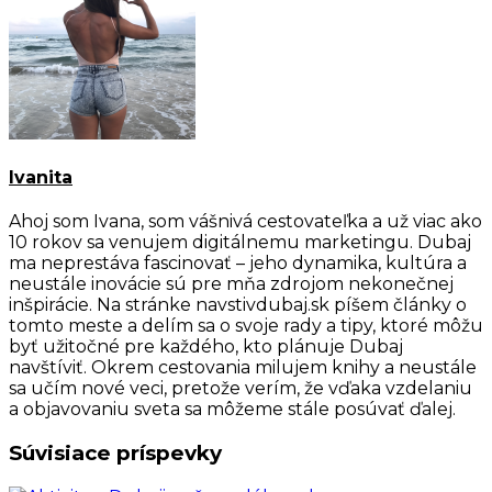
Ivanita
Ahoj som Ivana, som vášnivá cestovateľka a už viac ako
10 rokov sa venujem digitálnemu marketingu. Dubaj
ma neprestáva fascinovať – jeho dynamika, kultúra a
neustále inovácie sú pre mňa zdrojom nekonečnej
inšpirácie. Na stránke navstivdubaj.sk píšem články o
tomto meste a delím sa o svoje rady a tipy, ktoré môžu
byť užitočné pre každého, kto plánuje Dubaj
navštíviť. Okrem cestovania milujem knihy a neustále
sa učím nové veci, pretože verím, že vďaka vzdelaniu
a objavovaniu sveta sa môžeme stále posúvať ďalej.
Súvisiace príspevky