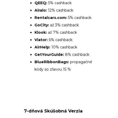
QEEQ:
5% cashback
Airalo:
12% cashback
Rentalcars.com:
5% cashback
GoCity:
až 3% cashback
Klook:
až 7% cashback
Viator:
6% cashback
AirHelp:
10% cashback
GetYourGuide:
8% cashback
BlueRibbonBags:
propagačné
kódy so zľavou 15 %
7-dňová Skúšobná Verzia