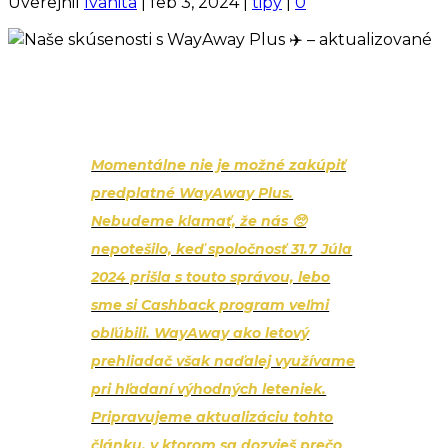
Uverejnil
Ivanita
|
feb 3, 2024
|
tipy
|
0
Momentálne nie je možné zakúpiť
predplatné WayAway Plus.
Nebudeme klamať, že nás 🥺
nepotešilo, keď spoločnosť 31.7 Júla
2024 prišla s touto správou, lebo
sme si Cashback program veľmi
obľúbili. WayAway ako letový
prehliadač však naďalej využívame
pri hľadaní výhodných leteniek.
Pripravujeme aktualizáciu tohto
článku, v ktorom sa dozvieš prečo