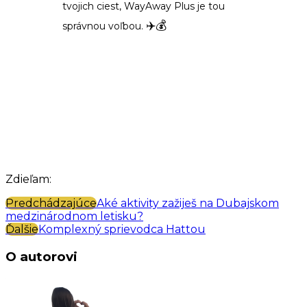
tvojich ciest, WayAway Plus je tou
✈️💰
správnou voľbou.
Zdieľam:
Predchádzajúce
Aké aktivity zažiješ na Dubajskom
medzinárodnom letisku?
Ďalšie
Komplexný sprievodca Hattou
O autorovi