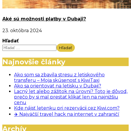
Aké sú možnosti platby v Dubaji?
23. októbra 2024
Hľadať
Hľadať
Najnovšie články
Ako som sa zbavila stresu z letiskového
transferu – Moja skúsenosť s KiwiTaxi
Ako sa orientovať na letisku v Dubaji?
Lacný let alebo zážitok na úrovni? Toto je dôvod,
prečo by si mal prestať klikať len na najnižšiu
cenu
Kde nájsť letenku pri rezervácii cez Kiwi.com?
✈️ Najväčší travel hack na internet v zahraničí
Archív