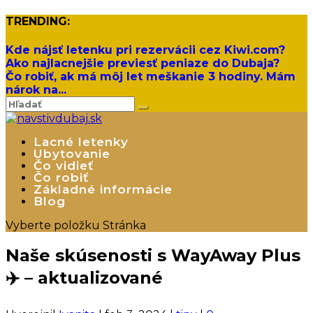
TRENDING:
Kde nájsť letenku pri rezervácii cez Kiwi.com?
Ako najlacnejšie previesť peniaze do Dubaja?
Čo robiť, ak má môj let meškanie 3 hodiny. Mám
nárok na...
Lacné letenky
Ubytovanie
Čo vidieť
Čo robiť
Základné informácie
Blog
Vyberte položku Stránka
Naše skúsenosti s WayAway Plus
✈️ – aktualizované