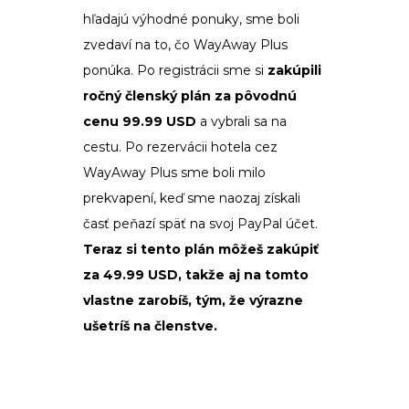
hľadajú výhodné ponuky, sme boli
zvedaví na to, čo WayAway Plus
ponúka. Po registrácii sme si
zakúpili
ročný členský plán za pôvodnú
cenu 99.99 USD
a vybrali sa na
cestu. Po rezervácii hotela cez
WayAway Plus sme boli milo
prekvapení, keď sme naozaj získali
časť peňazí späť na svoj PayPal účet.
Teraz si tento plán môžeš zakúpiť
za 49.99 USD, takže aj na tomto
vlastne zarobíš, tým, že výrazne
ušetríš na členstve.