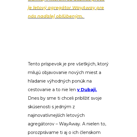
je letový agregátor WayAway pre
nás naďalej obľúbeným.
Tento príspevok je pre všetkých, ktorý
milujú objavovanie nových miest a
hľadanie výhodných ponúk na
cestovanie a to nie len
v Dubaji.
Dnes by sme ti chceli priblížiť svoje
skúsenosti s jedným z
najinovatívnejších letových
agregátorov – WayAway. A nielen to,
porozprávame ti aj o ich členskom